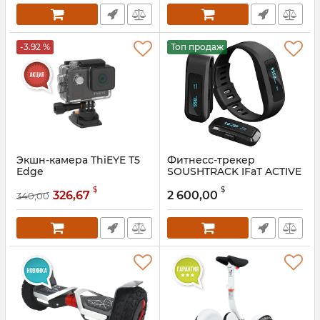
-3.92 %
Топ продаж
Экшн-камера ThiEYE T5
Фитнесс-трекер
Edge
SOUSHTRACK IFaT ACTIVE
3 В 1
$
$
326,67
2 600,00
340,00
Артикул:
sssr3425