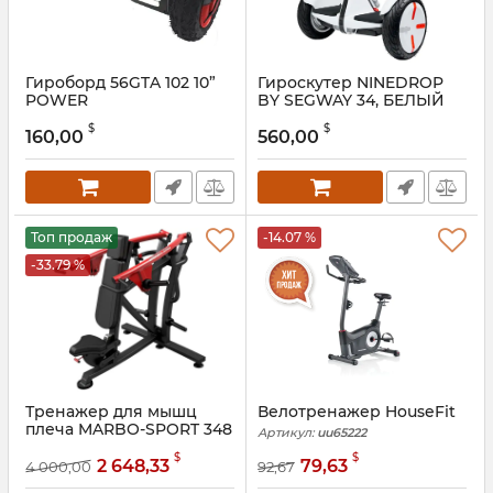
Гироборд 56GTA 102 10”
Гироскутер NINEDROP
POWER
BY SEGWAY 34, БЕЛЫЙ
Артикул:
as513626
Артикул:
ff5211
$
$
160,00
560,00
Топ продаж
-14.07 %
-33.79 %
Тренажер для мышц
Велотренажер HouseFit
плеча MARBO-SPORT 348
Артикул:
uu65222
Артикул:
nir5225
$
$
2 648,33
79,63
4 000,00
92,67