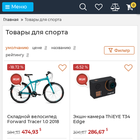
0
Меню
Главная
Товары для спорта
Товары для спорта
умолчанию
цене
названию
Фильтр
рейтингу
-18.72 %
-6.52 %
Складной велосипед
Экшн-камера ThiEYE T34
Forward Tracer 1.0 2018
Edge
$
$
474,93
286,67
584,33
306,67