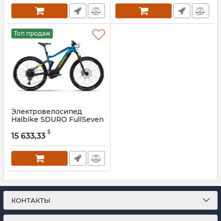
Топ продаж
Электровелосипед
Haibike SDURO FullSeven
9.0 i500Wh 12-G NX 2019
$
15 633,33
Артикул:
er45373
КОНТАКТЫ