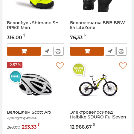
Велообувь Shimano SH-
Велоперчатка BBB BBW-
RP501 Men
54 LiteZone
Артикул:
awe352
$
$
316,00
76,33
-2.57 %
Велошлем Scott Arx
Электровелосипед
Haibike SDURO FullSeven
Артикул:
qw5934
9.0 i500Wh 12-G NX 2018
$
$
253,33
12 966,67
260,00
Артикул:
er45373