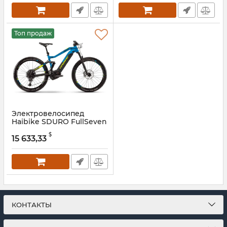
Топ продаж
Электровелосипед
Haibike SDURO FullSeven
9.0 i500Wh 12-G NX 2019
$
15 633,33
Артикул:
er45373
КОНТАКТЫ