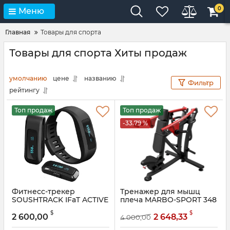
0
Меню
Главная
Товары для спорта
Товары для спорта Хиты продаж
умолчанию
цене
названию
Фильтр
рейтингу
Топ продаж
Топ продаж
-33.79 %
Фитнесс-трекер
Тренажер для мышц
SOUSHTRACK IFaT ACTIVE
плеча MARBO-SPORT 348
3 В 1
Артикул:
nir5225
$
$
2 600,00
2 648,33
4 000,00
Артикул:
sssr3425