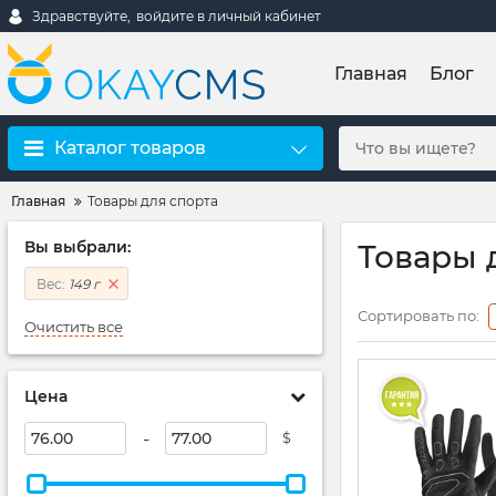
Здравствуйте,
войдите в личный кабинет
Главная
Блог
Каталог товаров
Главная
Товары для спорта
Вы выбрали:
Товары д
Вес:
149 г
Сортировать по:
Очистить все
Цена
-
$