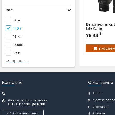
Вес
Все
Велоперчатка
149 г
LiteZone
Артикул:
awe352
$
76,33
13 кг.
13.5кг.
В корзину
нет
Смотреть все
Контакты
О магазине
Блог
Частые вопр
Режим работы магазина:
ПН - ПТ: с 9:00 до 18:00
Доставка
Обратная связь
Оплата