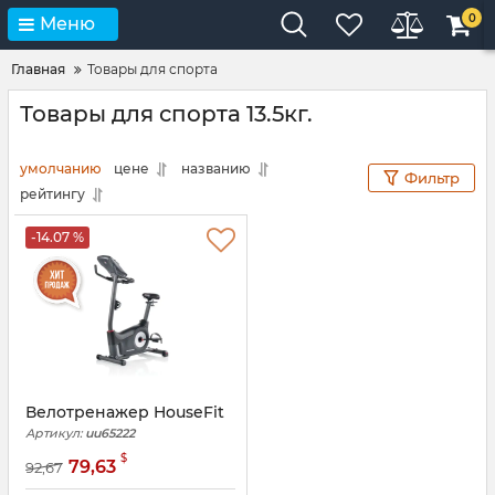
0
Меню
Главная
Товары для спорта
Товары для спорта 13.5кг.
умолчанию
цене
названию
Фильтр
рейтингу
-14.07 %
Велотренажер HouseFit
Артикул:
uu65222
$
79,63
92,67