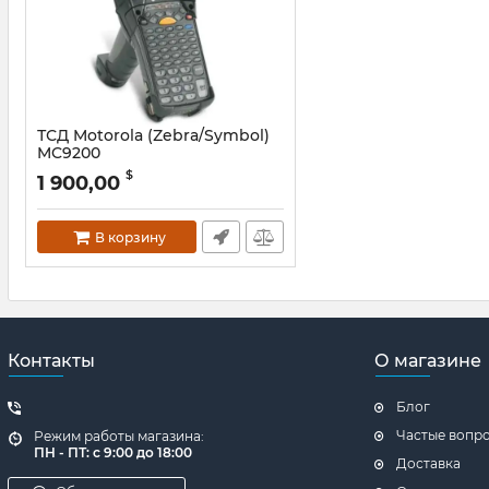
ТСД Motorola (Zebra/Symbol)
MC9200
Артикул:
VVw4632
$
1 900,00
В корзину
Контакты
О магазине
Блог
Частые вопр
Режим работы магазина:
ПН - ПТ: с 9:00 до 18:00
Доставка