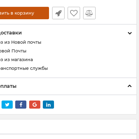
вить в корзину
доставки
з из Новой почты
овой Почты
з из магазина
ранспортные службы
оплаты