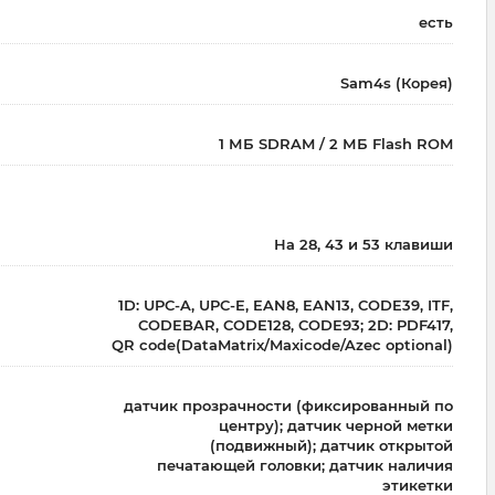
есть
Sam4s (Корея)
1 МБ SDRAM / 2 МБ Flash ROM
На 28, 43 и 53 клавиши
1D: UPC-A, UPC-E, EAN8, EAN13, CODE39, ITF,
CODEBAR, CODE128, CODE93; 2D: PDF417,
QR code(DataMatrix/Maxicode/Azec optional)
датчик прозрачности (фиксированный по
центру); датчик черной метки
(подвижный); датчик открытой
печатающей головки; датчик наличия
этикетки