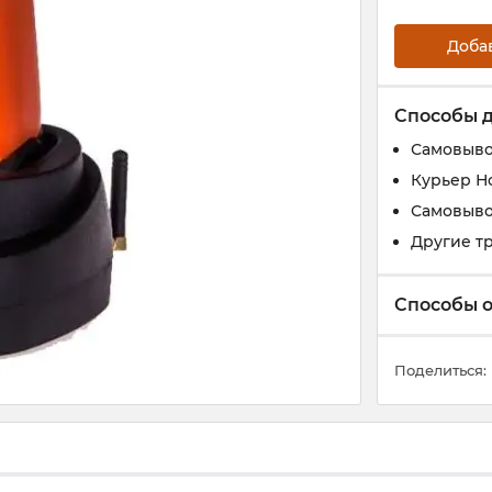
Доба
Способы 
Самовыво
Курьер Н
Самовыво
Другие т
Способы 
Поделиться: