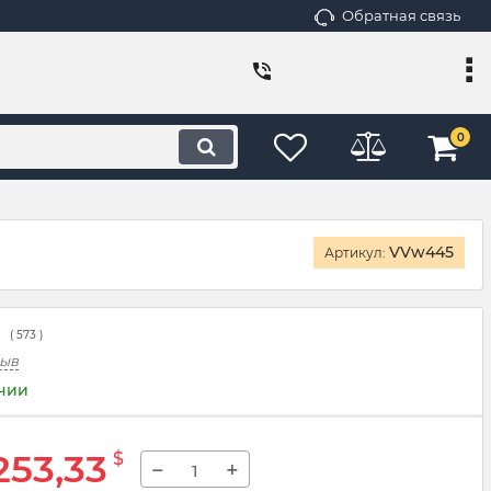
Обратная связь
0
VVw445
Артикул:
(
573
)
зыв
ичии
253,33
$
−
+