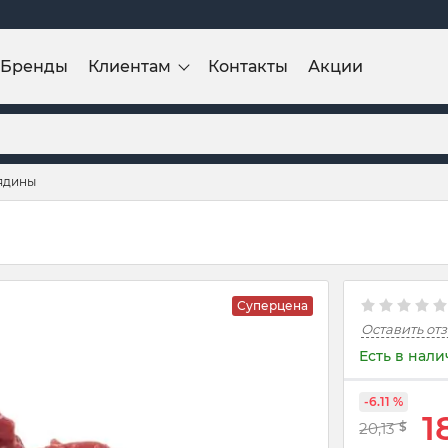
Бренды
Клиентам
Контакты
Акции
ядины
Суперцена
Оставить от
Есть в нал
-6.11 %
1
20,13
$