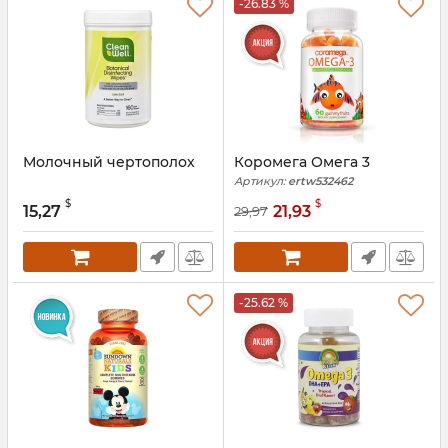
-26.83 %
Молочный чертополох
Коромега Омега 3
Артикул:
ertw532462
$
$
15,27
21,93
29,97
-25.62 %