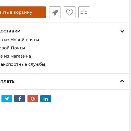
вить в корзину
доставки
з из Новой почты
овой Почты
з из магазина
ранспортные службы
оплаты