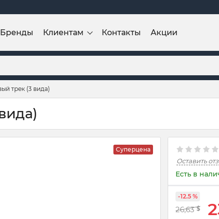
Бренды
Клиентам
Контакты
Акции
ый трек (3 вида)
вида)
Суперцена
Оставить от
Есть в нал
-12.5 %
2
26,63
$