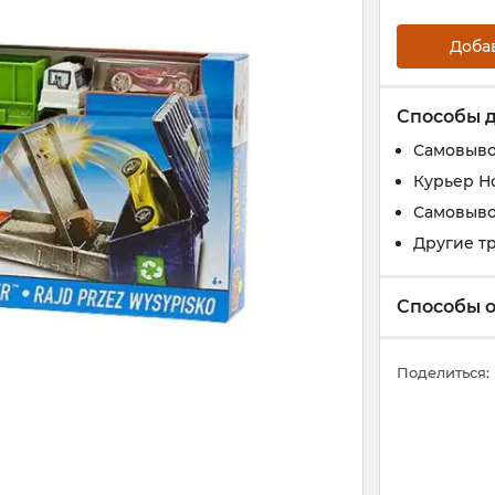
Доба
Способы 
Самовыво
Курьер Н
Самовыво
Другие т
Способы 
Поделиться: