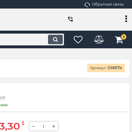
Обратная связь
0
DNR74
Артикул:
зыв
ичии
3,30
$
−
+