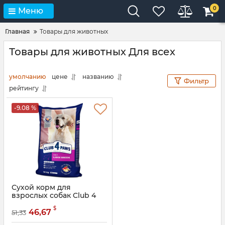
0
Меню
Главная
Товары для животных
Товары для животных Для всех
умолчанию
цене
названию
Фильтр
рейтингу
-9.08 %
Сухой корм для
взрослых собак Club 4
paws для крупных пород
$
46,67
51,33
Артикул:
mnc573