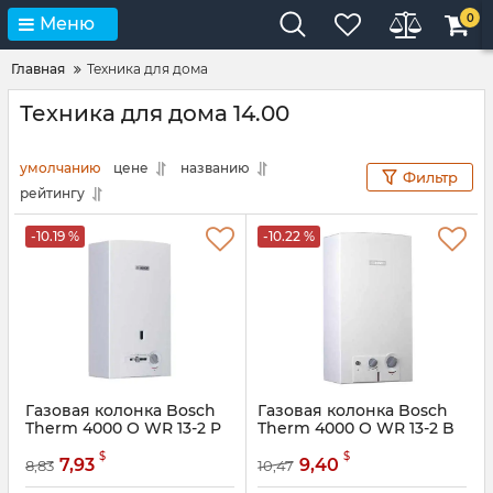
0
Меню
Главная
Техника для дома
Техника для дома 14.00
умолчанию
цене
названию
Фильтр
рейтингу
-10.19 %
-10.22 %
Газовая колонка Bosch
Газовая колонка Bosch
Therm 4000 O WR 13-2 P
Therm 4000 O WR 13-2 B
Артикул:
7702331716
Артикул:
7702331718
$
$
7,93
9,40
8,83
10,47