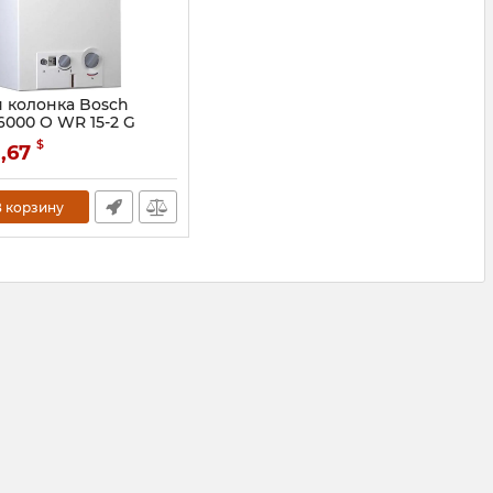
я колонка Bosch
6000 O WR 15-2 G
7703331747
$
1,67
 корзину