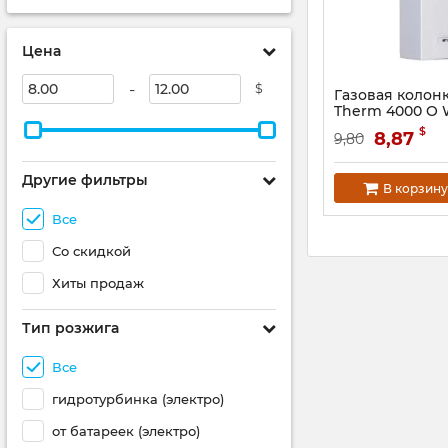
Цена
-
$
Газовая колон
Therm 4000 O W
Артикул:
770333174
$
8,87
9,80
Другие фильтры
В корзину
Все
Со скидкой
Хиты продаж
Тип розжига
Все
гидротурбинка (электро)
от батареек (электро)