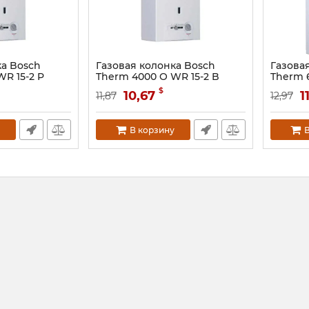
ка Bosch
Газовая колонка Bosch
Газова
R 15-2 P
Therm 4000 O WR 15-2 B
Therm 
6
Артикул:
7703331748
Артикул:
$
10,67
1
11,87
12,97
В корзину
В