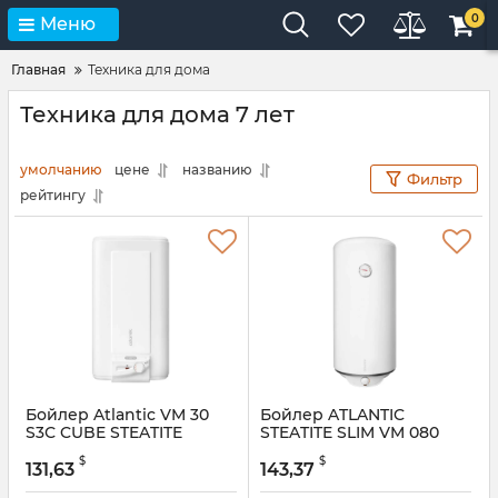
0
Меню
Главная
Техника для дома
Техника для дома 7 лет
умолчанию
цене
названию
Фильтр
рейтингу
Бойлер Atlantic VM 30
Бойлер ATLANTIC
S3С CUBE STEATITE
STEATITE SLIM VM 080
D325-2-BC
$
$
131,63
143,37