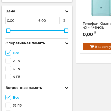
Цена
-
$
Телефон Xiaom
4X - 4+64Gb
$
0,00
Оперативная память
В корзину
Все
2 ГБ
3 ГБ
4 ГБ
Встроенная память
Все
32 ГБ