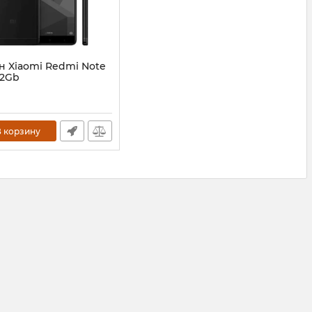
н Xiaomi Redmi Note
32Gb
 корзину