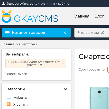
Здравствуйте,
войдите в личный кабинет
Главная
Блог
Каталог товаров
Главная
Смартфоны
Вы выбрали:
Смартфо
Размеры SIM:
nano-SIM. micro-SIM
(microSD)
Сортировать по:
Очистить все
Категории
Meizu
Xiaomi