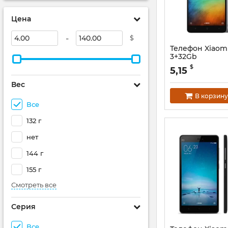
Цена
-
$
Телефон Xiaomi
3+32Gb
$
5,15
Вес
В корзину
Все
132 г
нет
144 г
155 г
Смотреть все
Серия
Все