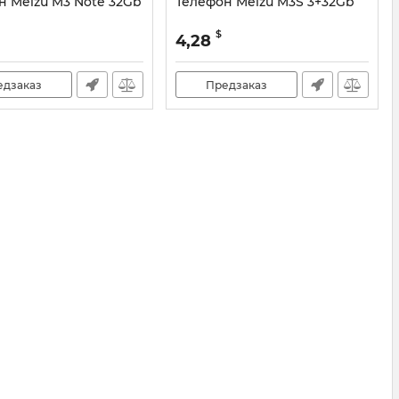
н Meizu M3 Note 32Gb
Телефон Meizu M3S 3+32Gb
$
4,28
едзаказ
Предзаказ