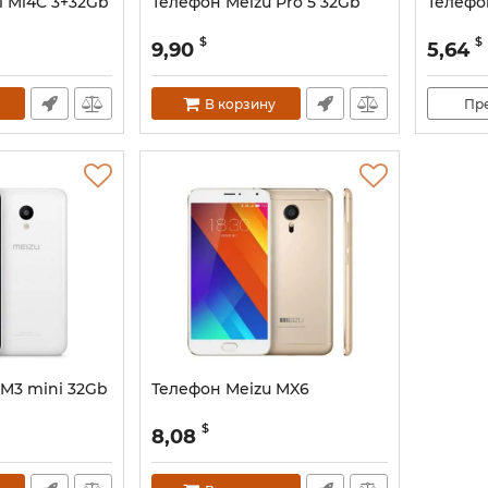
i Mi4C 3+32Gb
Телефон Meizu Pro 5 32Gb
Телефо
$
$
9,90
5,64
В корзину
Пр
 M3 mini 32Gb
Телефон Meizu MX6
$
8,08