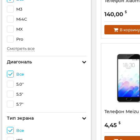
Телефон Xiaom
M3
$
140,00
Mi4C
MX
В корзину
Pro
Смотреть все
Диагональ
Все
5.0"
5.5"
5.7"
Телефон Meizu
Тип экрана
$
4,45
Все