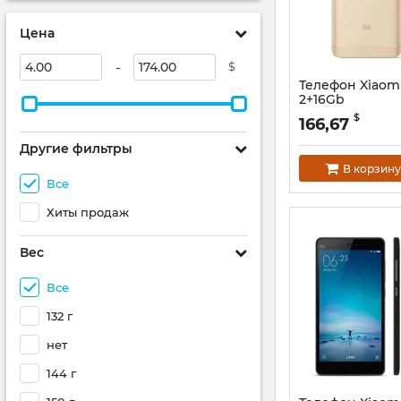
Цена
-
$
Телефон Xiaomi
2+16Gb
$
166,67
Другие фильтры
В корзину
Все
Хиты продаж
Вес
Все
132 г
нет
144 г