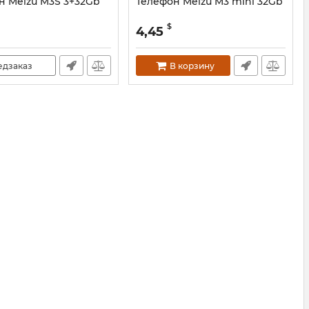
н Meizu M3S 3+32Gb
Телефон Meizu M3 mini 32Gb
$
4,45
едзаказ
В корзину