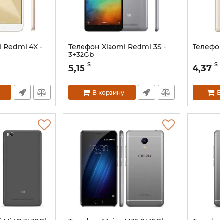
 Redmi 4X -
Телефон Xiaomi Redmi 3S -
Телефо
3+32Gb
$
$
5,15
4,37
В корзину
В