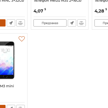
i Mi4C 3+32Gb
Телефон Meizu M3S 2+16Gb
Телефо
$
$
4,07
4,28
Предзаказ
Пр
 M3 mini