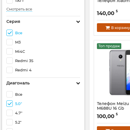
150 г
Телефон Xiaom
Смотреть все
$
140,00
Серия
В корзину
Все
M3
Топ продаж
Mi4C
Redmi 3S
Redmi 4
Диагональ
Все
Телефон Meizu
5.0"
M688U 16 Gb
4.7"
$
100,00
5.2"