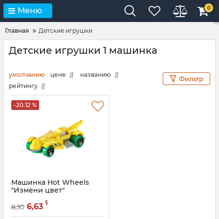
0
Меню
Главная
Детские игрушки
Детские игрушки 1 машинка
умолчанию
цене
названию
Фильтр
рейтингу
-20.12 %
Машинка Hot Wheels
"Измени цвет"
Артикул:
BHR15
$
6,63
8,30